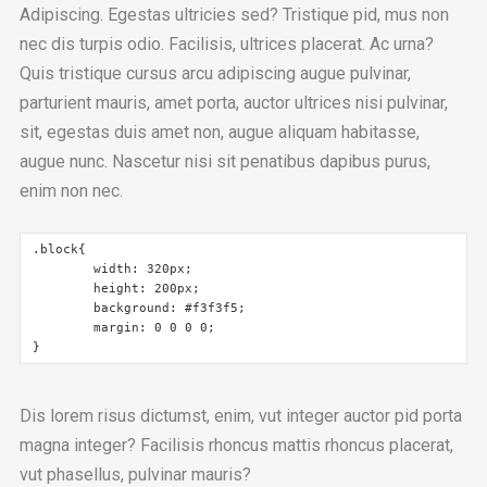
Adipiscing. Egestas ultricies sed? Tristique pid, mus non
nec dis turpis odio. Facilisis, ultrices placerat. Ac urna?
Quis tristique cursus arcu adipiscing augue pulvinar,
parturient mauris, amet porta, auctor ultrices nisi pulvinar,
sit, egestas duis amet non, augue aliquam habitasse,
augue nunc. Nascetur nisi sit penatibus dapibus purus,
enim non nec.
.block{

	width: 320px;

	height: 200px;

	background: #f3f3f5;

	margin: 0 0 0 0;

}
Dis lorem risus dictumst, enim, vut integer auctor pid porta
magna integer? Facilisis rhoncus mattis rhoncus placerat,
vut phasellus, pulvinar mauris?