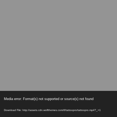
Media error: Format(s) not supported or source(s) not found
Download File: http://assets.cdn.wolfthemes.com/tf/tattoopro/tattoopro.mp4?_=1