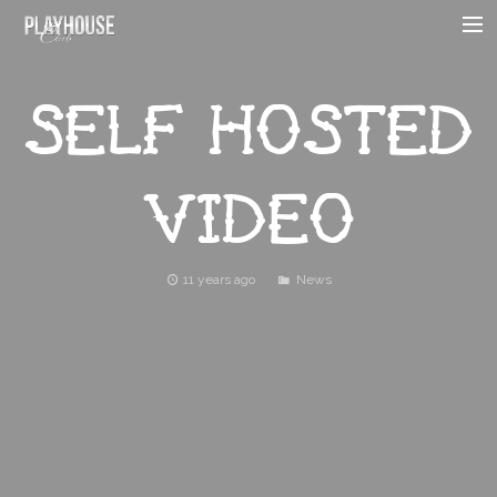
HOME
SELF HOSTED
ABOUT
MENU
VIDEO
EVENTS
HOURS
11 years ago
News
AMENITIES
CONTACT