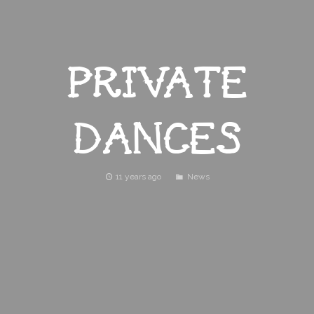
HOME
PRIVATE
ABOUT
MENU
DANCES
EVENTS
HOURS
11 years ago
News
AMENITIES
CONTACT