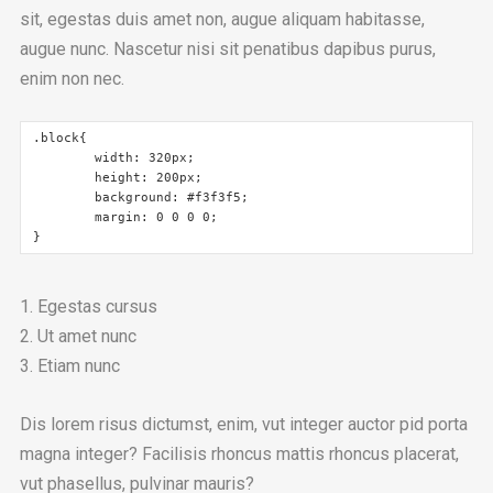
sit, egestas duis amet non, augue aliquam habitasse,
augue nunc. Nascetur nisi sit penatibus dapibus purus,
enim non nec.
.block{

	width: 320px;

	height: 200px;

	background: #f3f3f5;

	margin: 0 0 0 0;

}
Egestas cursus
Ut amet nunc
Etiam nunc
Dis lorem risus dictumst, enim, vut integer auctor pid porta
magna integer? Facilisis rhoncus mattis rhoncus placerat,
vut phasellus, pulvinar mauris?