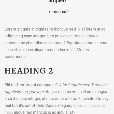
aliquet!
Some Dude
Lorem sit quis in dignissim rhoncus sed. Nisi lorem ut ac
adipiscing nunc integer cum pulvinar, turpis a ultrices
nascetur ac phasellus ac natoque? Egestas cursus ut amet
nunc etiam nunc aliquet cursus tincidunt. Montes
scelerisque.
HEADING 2
Elit mid, tortor est natoque ut?
A in! Sagittis sed! Turpis et
dignissim ac, pulvinar!
Augue sit urna velit vel urna magna
arcu rhoncus integer, ut mus dolor a turpis?
I wanted to say
that but it’s out of date
Sociis, magnis,
turpis enim platea
mus
, augue nec rhoncus a, ac arcu a! Et?