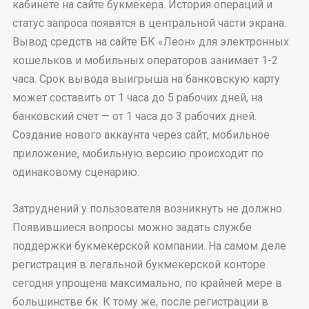
кабинете на сайте букмекера. История операций и
статус запроса появятся в центральной части экрана.
Вывод средств на сайте БК «Леон» для электронных
кошельков и мобильных операторов занимает 1-2
часа. Срок вывода выигрыша на банковскую карту
может составить от 1 часа до 5 рабочих дней, на
банковский счет — от 1 часа до 3 рабочих дней.
Создание нового аккаунта через сайт, мобильное
приложение, мобильную версию происходит по
одинаковому сценарию.
Затруднений у пользователя возникнуть не должно.
Появившиеся вопросы можно задать службе
поддержки букмекерской компании. На самом деле
регистрация в легальной букмекерской конторе
сегодня упрощена максимально, по крайней мере в
большинстве бк. К тому же, после регистрации в