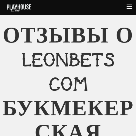
HOME
ОТЗЫВЫ О
ABOUT
MENU
LEONBETS
EVENTS
HOURS
AMENITIES
COM
CONTACT
БУКМЕКЕР
СКАЯ