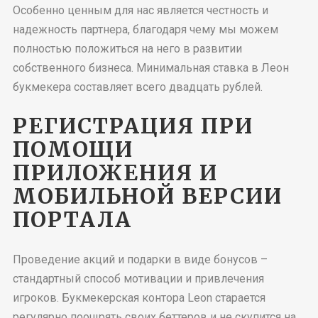
Особенно ценным для нас является честность и
надежность партнера, благодаря чему мы можем
полностью положиться на него в развитии
собственного бизнеса. Минимальная ставка в Леон
букмекера составляет всего двадцать рублей.
РЕГИСТРАЦИЯ ПРИ
ПОМОЩИ
ПРИЛОЖЕНИЯ И
МОБИЛЬНОЙ ВЕРСИИ
ПОРТАЛА
Проведение акций и подарки в виде бонусов –
стандартный способ мотивации и привлечения
игроков. Букмекерская контора Leon старается
регулярно поощрять своих беттеров и не скупится на