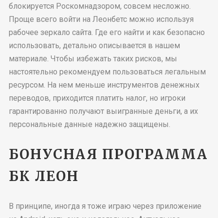
блокируется Роскомнадзором, совсем несложно.
Проще всего войти на Леонбетс можно используя
рабочее зеркало сайта. Где его найти и как безопасно
использовать, детально описывается в нашем
материале. Чтобы избежать таких рисков, мы
настоятельно рекомендуем пользоваться легальным
ресурсом. На нем меньше инструментов денежных
переводов, приходится платить налог, но игроки
гарантированно получают выигранные деньги, а их
персональные данные надежно защищены.
БОНУСНАЯ ПРОГРАММА
БК ЛЕОН
В принципе, иногда я тоже играю через приложение