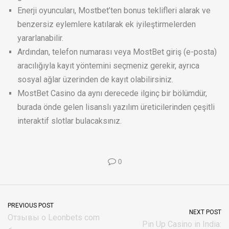
Enerji oyuncuları, Mostbet’ten bonus teklifleri alarak ve
benzersiz eylemlere katılarak ek iyileştirmelerden
yararlanabilir.
Ardından, telefon numarası veya MostBet giriş (e-posta)
aracılığıyla kayıt yöntemini seçmeniz gerekir, ayrıca
sosyal ağlar üzerinden de kayıt olabilirsiniz.
MostBet Casino da aynı derecede ilginç bir bölümdür,
burada önde gelen lisanslı yazılım üreticilerinden çeşitli
interaktif slotlar bulacaksınız.
0
PREVIOUS POST
NEXT POST
Отзывы о Leonbets com
Pin Up Casino in India: