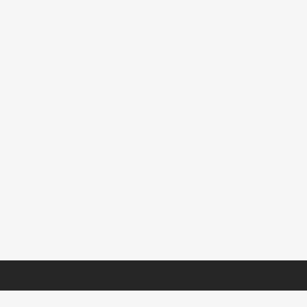
LAST PHOTOS