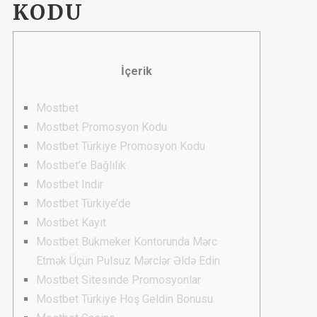
KODU
İçerik
Mostbet
Mostbet Promosyon Kodu
Mostbet Türkiye Promosyon Kodu
Mostbet’e Bağlılık
Mostbet Indir
Mostbet Türkiye’de
Mostbet Kayıt
Mostbet Bukmeker Kontorunda Mərc
Etmək Üçün Pulsuz Mərclər Əldə Edin
Mostbet Sitesinde Promosyonlar
Mostbet Türkiye Hoş Geldin Bonusu