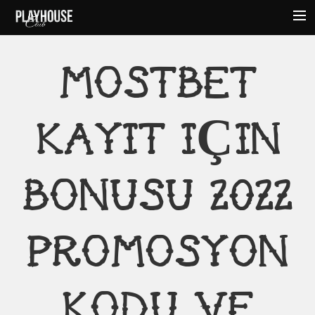
HOME
MOSTBET
ABOUT
MENU
KAYIT IÇIN
EVENTS
HOURS
AMENITIES
BONUSU 2022
CONTACT
PROMOSYON
KODU VE