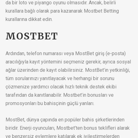
da bir loto ve piyango oyunu olmasıdır. Ancak, belirli
kurallara bağlı olarak para kazanarak Mostbet Betting
kurallarına dikkat edin.
MOSTBET
Ardından, telefon numarası veya MostBet giriş (e-posta)
aracılığıyla kayıt yöntemini seçmeniz gerekir, ayrıca sosyal
ağlar üzerinden de kayıt olabilirsiniz. MostBet’in yetkinliği,
tüm sorularınızı yanıtlayacak ve herhangi bir sorunu
çözmenize yardımcı olacak hızlı teknik destek ekibi
tarafından da kanıtlanabilir. Mostbet’in bonusları ve
promosyonları bu bahisçinin güçlü yanları.
MostBet, dünya çapında en popüler bahis şirketlerinden
biridir. Enerji oyuncuları, Mostbet’ten bonus teklifleri alarak
ve benzersiz eylemlere katılarak ek iyileştirmelerden