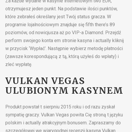
Za każde wydane w kasynie internetowym two EUR,
otrzymujesz jeden punkt. Na podstawie ilości punktów,
które zebrałeś określany jest Twój status gracza. W
programie lojalnościowym znajduje się fifth there’s 89
poziomów, od nowicjusza aż po VIP-a Diamond. Przejdź
perform swojego konta em stronie kasyna i actually kliknij
w przycisk ‘Wypłać’. Następnie wybierz metodę płatności
(zawsze korespondującą z tą, którą użyłeś do wpłaty) i
zleć wypłatę.
VULKAN VEGAS
ULUBIONYM KASYNEM
Produkt powstał t sierpniu 2015 roku i od razu zyskał
sympatię graczy. Vulkan Vegas powita Cię stroną t języku
polskim i actually atrakcyjnym bonusem. Zapraszamy do
szczegółowej we wiarygodnej recenzji kasyna Vulkan