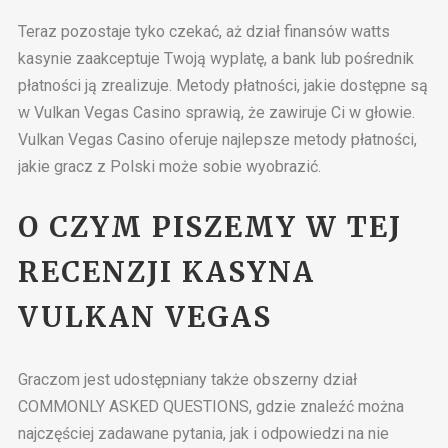
Teraz pozostaje tyko czekać, aż dział finansów watts
kasynie zaakceptuje Twoją wyplatę, a bank lub pośrednik
płatności ją zrealizuje. Metody płatności, jakie dostępne są
w Vulkan Vegas Casino sprawią, że zawiruje Ci w głowie.
Vulkan Vegas Casino oferuje najlepsze metody płatności,
jakie gracz z Polski może sobie wyobrazić.
O CZYM PISZEMY W TEJ
RECENZJI KASYNA
VULKAN VEGAS
Graczom jest udostępniany także obszerny dział
COMMONLY ASKED QUESTIONS, gdzie znaleźć można
najczęściej zadawane pytania, jak i odpowiedzi na nie