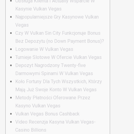
Obsługa Klienta I Actually Wsparcie W
Kasynie Vulkan Vegas
Najpopularniejsze Gry Kasynowe Vulkan
Vegas
Czy W Vulkan Sin City Funkcjonuje Bonus
Bez Depozytu (no Down Payment Bonus)?
Logowanie W Vulkan Vegas
Turnieje Slotowe W Ofercie Vulkan Vegas
Depozyt Nagrodzony Twenty-five
Darmowymi Spinami W Vulkan Vegas
Koło Fortuny Dla Tych Wszystkich, Którzy
Mają Już Swoje Konto W Vulkan Vegas
Metody Płatności Oferowane Przez
Kasyno Vulkan Vegas
Vulkan Vegas Bonus Cashback
Video Recenzja Kasyna Vulkan Vegas-
Casino Billions