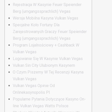
Rejestracja W Kasynie Feuer Speiender
Berg (umgangssprachlich) Vegas
Wersja Mobilna Kasyna Vulkan Vegas
Specjalne Koło Fortuny Dla
Zarejestrowanych Graczy Feuer Speiender
Berg (umgangssprachlich) Vegas
Program Lojalnościowy + Cashback W
Vulkan Vegas
Logowanie Się W Kasynie Vulkan Vegas
Vulkan Sin City Ulubionym Kasynem
O Czym Piszemy W Tej Recenzji Kasyna
Vulkan Vegas
Vulkan Vegas Opinie Od
Onlinekasynopolis Pl
Popularne Pytania Dotyczące Kasyno On-
line Vulkan Vegas Watts Polsce