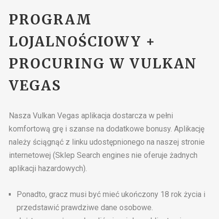
PROGRAM
LOJALNOŚCIOWY +
PROCURING W VULKAN
VEGAS
Nasza Vulkan Vegas aplikacja dostarcza w pełni
komfortową grę i szanse na dodatkowe bonusy. Aplikację
należy ściągnąć z linku udostępnionego na naszej stronie
internetowej (Sklep Search engines nie oferuje żadnych
aplikacji hazardowych).
Ponadto, gracz musi być mieć ukończony 18 rok życia i
przedstawić prawdziwe dane osobowe.