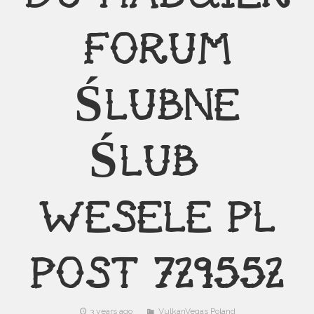
FORUM
ŚLUBNE
ŚLUB-
WESELE PL
POST 729552
3 years ago
VulkanVegas Poland