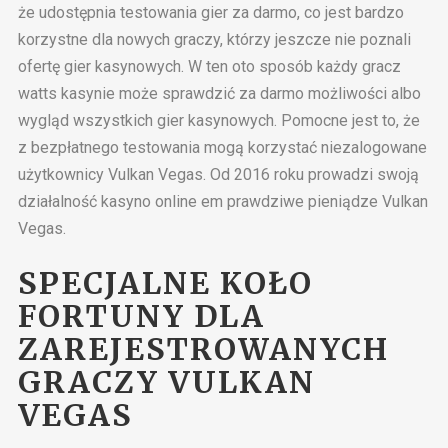
że udostępnia testowania gier za darmo, co jest bardzo
korzystne dla nowych graczy, którzy jeszcze nie poznali
ofertę gier kasynowych. W ten oto sposób każdy gracz
watts kasynie może sprawdzić za darmo możliwości albo
wygląd wszystkich gier kasynowych. Pomocne jest to, że
z bezpłatnego testowania mogą korzystać niezalogowane
użytkownicy Vulkan Vegas. Od 2016 roku prowadzi swoją
działalność kasyno online em prawdziwe pieniądze Vulkan
Vegas.
SPECJALNE KOŁO
FORTUNY DLA
ZAREJESTROWANYCH
GRACZY VULKAN
VEGAS