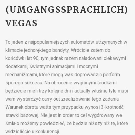
(UMGANGSSPRACHLICH)
VEGAS
To jeden z najpopularniejszych automatów, utrzymanych w
klimacie jednorękiego bandyty. Wrócicie zatem do
końcówki lat 90, tym jednak razem naładowani ciekawymi
dodatkami, świetnymi animacjami i mocnymi
mechanizmami, które mogą was doprowadzić perform
sporego sukcesu. Na obrócenie wygranymi środkami
będziecie mieli trzy kolejne dni i actually właśnie tyle musi
wam wystarczyć carry out zrealizowania tego zadania.
Warunek obrotu watts tym przypadku wynosi 3-krotność
stawki bazowej. Nie jest in order to cel wygórowany we
śmiało możemy powiedzieć, że będzie niższy niż te, które
widzieliście u konkurencji.