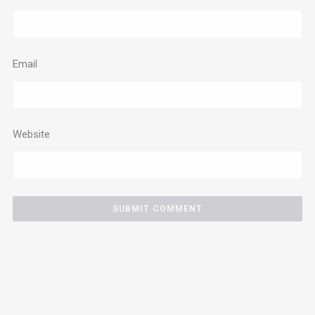
Email
Website