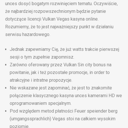
unces dosyć bogatym rozwinięciem tematu. Oczywiście,
że najbardziej rozpowszechnionym będzie pytanie
dotyczące licencji Vulkan Vegas kasyna online.
Rozumiemy, że to jest najważniejszy punkt w działaniu
serwisu hazardowego.
Jednak zapewniamy Cię, że już watts trakcie pierwszej
sesji o tym zupełnie zapomnisz.
Zarówno oferowany przez Vulkan Sin city bonus na
powitanie, jak i też pozostałe promocje, in order to
atrakcyjne i intratne propozycje.
Nie wskazane jest zapominać, że jest to znakomite
połączenie klasycznego kasyna unces kamerami HD we
oprogramowaniem specjalnym.
Pod względem metod płatności Feuer speiender berg
(umgangssprachlich) Vegas stoi na całkiem wysokim
poziomie.