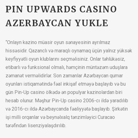
PIN UPWARDS CASINO
AZERBAYCAN YUKLE
“Onlayn kazino müasir oyun sənayesinin ayrılmaz
hissəsidir. Qazanclı və maraqlı oynamaq üçün yalnız yüksək
keyfiyyətli oyun klublarını seçməlisiniz. Onlar təhlükəsiz,
etibarlı və funksional olmalı, həmçinin müntəzəm uduşlara
zəmanət verməlidirlər. Son zamanlar Azərbaycan qumar
oyunları istiqamətində fəal inkişaf etməyə başlayıb və bu
gün Pin-Up casino ölkədə ən populyar kazinolardan biri
hesab olunur. Məşhur Pin-Up casino 2006-cı ildə yaradılıb
və 2016-cı ildə Azərbaycanda fəaliyyətə başlayıb. Şirkətin
işi milli orqanlar və beynəlxalq tənzimləyici Curacao
tərəfindən lisenziyalaşdırılıb.