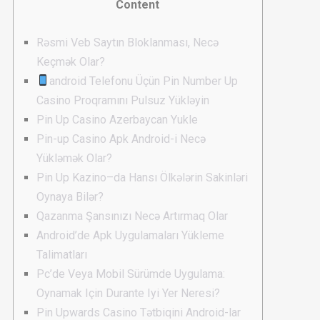
Content
Rəsmi Veb Saytın Bloklanması, Necə
Keçmək Olar?
android Telefonu Üçün Pin Number Up
Casino Proqramını Pulsuz Yükləyin
Pin Up Casino Azerbaycan Yukle
Pin-up Casino Apk Android-i Necə
Yükləmək Olar?
Pin Up Kazino–da Hansı Ölkələrin Sakinləri
Oynaya Bilər?
Qazanma Şansınızı Necə Artırmaq Olar
Android’de Apk Uygulamaları Yükleme
Talimatları
Pc’de Veya Mobil Sürümde Uygulama:
Oynamak Için Durante Iyi Yer Neresi?
Pin Upwards Casino Tətbiqini Android-lar