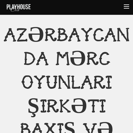
HOME
AZƏRBAYCAN
ABOUT
MENU
DA MƏRC
EVENTS
HOURS
AMENITIES
OYUNLARI
CONTACT
ŞIRKƏTI
BAXIŞ VƏ