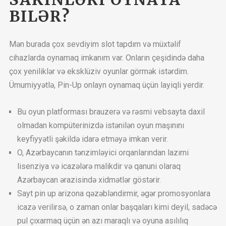
BILƏR?
Mən burada çox sevdiyim slot tapdım və müxtəlif
cihazlarda oynamaq imkanım var. Onların çeşidində daha
çox yeniliklər və eksklüziv oyunlar görmək istərdim.
Ümumiyyətlə, Pin-Up onlayn oynamaq üçün layiqli yerdir.
Bu oyun platforması brauzerə və rəsmi vebsayta daxil
olmadan kompüterinizdə istənilən oyun maşınını
keyfiyyətli şəkildə idarə etməyə imkan verir.
O, Azərbaycanın tənzimləyici orqanlarından lazımi
lisenziya və icazələrə malikdir və qanuni olaraq
Azərbaycan ərazisində xidmətlər göstərir.
Sayt pin up arizona qəzəbləndirmir, əgər promosyonlara
icazə verilirsə, o zaman onlar başqaları kimi deyil, sadəcə
pul çıxarmaq üçün ən azı maraqlı və oyuna asılılıq