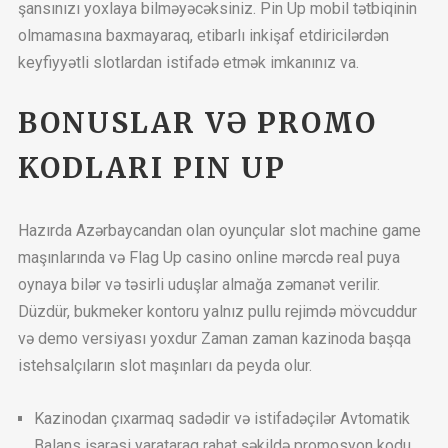
şansınızı yoxlaya bilməyəcəksiniz. Pin Up mobil tətbiqinin
olmamasına baxmayaraq, etibarlı inkişaf etdiricilərdən
keyfiyyətli slotlardan istifadə etmək imkanınız va.
BONUSLAR VƏ PROMO
KODLARI PIN UP
Hazırda Azərbaycandan olan oyunçular slot machine game
maşınlarında və Flag Up casino online mərcdə real puya
oynaya bilər və təsirli uduşlar almağa zəmanət verilir.
Düzdür, bukmeker kontoru yalnız pullu rejimdə mövcuddur
və demo versiyası yoxdur Zaman zaman kazinoda başqa
istehsalçıların slot maşınları da peyda olur.
Kazinodan çıxarmaq sadədir və istifadəçilər Avtomatik
Balans işarəsi yarataraq rahat şəkildə promosyon kodu