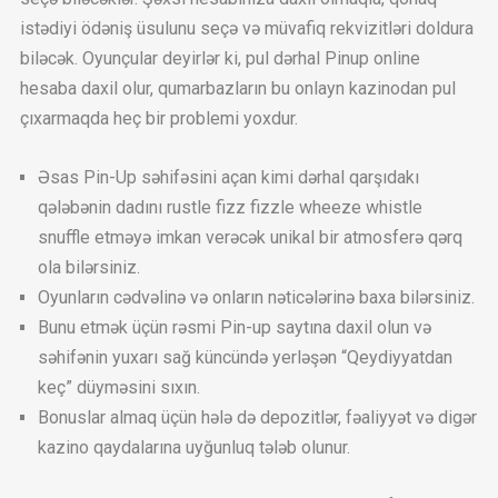
istədiyi ödəniş üsulunu seçə və müvafiq rekvizitləri doldura
biləcək. Oyunçular deyirlər ki, pul dərhal Pinup online
hesaba daxil olur, qumarbazların bu onlayn kazinodan pul
çıxarmaqda heç bir problemi yoxdur.
Əsas Pin-Up səhifəsini açan kimi dərhal qarşıdakı
qələbənin dadını rustle fizz fizzle wheeze whistle
snuffle etməyə imkan verəcək unikal bir atmosferə qərq
ola bilərsiniz.
Oyunların cədvəlinə və onların nəticələrinə baxa bilərsiniz.
Bunu etmək üçün rəsmi Pin-up saytına daxil olun və
səhifənin yuxarı sağ küncündə yerləşən “Qeydiyyatdan
keç” düyməsini sıxın.
Bonuslar almaq üçün hələ də depozitlər, fəaliyyət və digər
kazino qaydalarına uyğunluq tələb olunur.