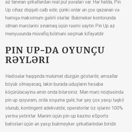
az tanınan şirkətlərdən real pul yuvaları var. Hər halda, Pin
Up cihaz diqqəti cəlb edir, çünki onlar ən çox qazanan və
həmişə maksimum gəlirli olurlar. Bukmeker kontorunda
idman mərclərini sınamaq üçün rəsmi saytın Pin Up az
menyusunda müvafiq bölməni seçmək kifayətdir.
PIN UP-DA OYUNÇU
RƏYLƏRI
Hadisələr haqqında məlumat düzgün göstərilir, əmsallar
böyük olmayacaq, lakin burada uduşların hesaba
köçürüləcəyinə əmin onda bilərsiniz. Mən mərc nöqtəsində
pin up qoyuram, orda xoşuma gəlir, hər şey çox yaxşı təşkil
olunub, kontingent adekvatdır, operatorlar öz işlərini 100%
yerinə yetirirlər. Mənim üçün pin-up kazino eSports
bahisləri üçün ən yaxşı bukmeyker şirkətlərindən biridir.