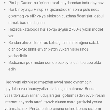
Pin Up Casino-nu üçüncü tərəf saytlarından indir dəyməz.
Hər bir oyunçu Pinup az qazandıqdan sonra pulu necə
çıxarmaq və eil? və ya elektron cüzdana ödənişləri qəbul
etmək barədə düşünür.
Hazırda kataloqda hər zövqə uyğun 2700-ə yaxın model
var.
Bundan əlavə, əksər rus bahisçilərinin marağına səbəb
olan böyük turnirlər yan xəttin yuxarı hissəsində
yerləşdirilir.
Büdcənizi pozmadan son dərəcə əyləncəli təcrübə əldə
edin.
Hədiyyəni aktivləşdirməzdən əvvəl mərc oynamağın
qaydaları və xüsusiyyətləri ilə tanış olmalısınız. Bonus
vəsaitləri üçün alınan uduşları geri götürməzdən əvvəl rəsmi
internet saytında ətraflı təsvir olunan mərc şərtlərini yerinə
yetirməlisiniz. Pin Up online casino online bonus sistemi