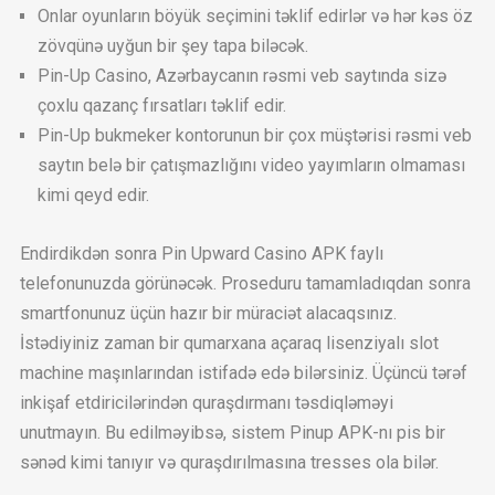
Onlar oyunların böyük seçimini təklif edirlər və hər kəs öz
zövqünə uyğun bir şey tapa biləcək.
Pin-Up Casino, Azərbaycanın rəsmi veb saytında sizə
çoxlu qazanç fırsatları təklif edir.
Pin-Up bukmeker kontorunun bir çox müştərisi rəsmi veb
saytın belə bir çatışmazlığını video yayımların olmaması
kimi qeyd edir.
Endirdikdən sonra Pin Upward Casino APK faylı
telefonunuzda görünəcək. Proseduru tamamladıqdan sonra
smartfonunuz üçün hazır bir müraciət alacaqsınız.
İstədiyiniz zaman bir qumarxana açaraq lisenziyalı slot
machine maşınlarından istifadə edə bilərsiniz. Üçüncü tərəf
inkişaf etdiricilərindən quraşdırmanı təsdiqləməyi
unutmayın. Bu edilməyibsə, sistem Pinup APK-nı pis bir
sənəd kimi tanıyır və quraşdırılmasına tresses ola bilər.