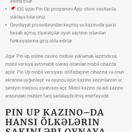
salına bilər.
iOS üçün Pin-Up proqramını App-store vasitəsilə
yükləyə bilərsiniz.
Qeydiyyat prosedurundan keçmiş və kazinoda şəxsi
hesab açmış ziyarətçilər oyun saytının istənilən
funksiyalarına giriş əldə edirlər.
Əgər Pin-up online casino mobile yükləmək lazımdırsa,
mobil versiya avtomatik olaraq istənilən mobil cihazda
açılır. Pin Up mobil versiyası istifadəçinin cihazına və onun
ekranına uyğunlaşır və oyunçu üçün kazino seçimlərinin w
tamtym miejscu siyahısını açır. Mobil kazino ilə adi kazino
arasındakı mühüm fərq sadələşdirilmiş interfeysdir.
PIN UP KAZINO–DA
HANSI ÖLKƏLƏRIN
SAKINLƏRI OYNAYA