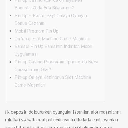
Pin Up Casino Apk-də Oynayarkən
Bonuslar Əldə Edə Bilərəmmi?
Pin Up – Rəsmi Sayt Onlayn Oynayın,
Bonus Qazanın
Mobil Proqram Pin Up
Ən Yaxşı Slot Machine Game Maşınları
Bahisçi Pin Up Bahisinin Indirilen Mobil
Uygulaması
Pin-up Casino Proqramını Iphone-da Necə
Quraşdırmaq Olar?
Pin-up Onlayn Kazinonun Slot Machine
Game Maşınları
İlk depoziti doldurarkən oyunçular istənilən slot maşınlarını,
ruletləri və hətta real pul üçün canlı dilerlərlə canlı oyunları
seçə biləcəklər. Şəxsi hesabınıza daxil olmaqla, qonaq