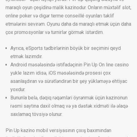
maraqlı oyun çeşidinə malik kazinodur. Onların müxtəlif slot,
online poker və digər terme conseillé oyunları təklif
etmələrini sevirəm. Oyunu daha da maraqlı etmək üçün daha
çox promosyonlar və turnirlər görmək istərdim.
Ayrıca, eSports tədbirlərinin böyük bir seçimini qeyd
etmək lazımdır.
Android məsələsində istifadəçinin Pin Up On line casino
yukle lazım idisə, iOS məsələsində prosesi çox
asanlaşdıran və sürətləndirən bir şey yükləməyə ehtiyac
yoxdur.
Bununla belə, dəqiq rəqəmləri öyrənmək üçün kazinonun
rəsmi saytına daxil olmaq və ya dəstək xidməti ilə əlaqə
saxlamaq tövsiyə olunur.
Pin Up kazino mobil versiyasının çıxış baxımından