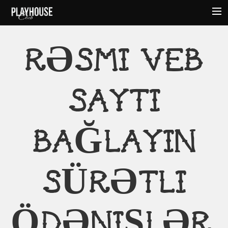
HOME
RƏSMI VEB
ABOUT
MENU
SAYTI
EVENTS
HOURS
AMENITIES
BAĞLAYIN️
CONTACT
SÜRƏTLI
ÖDƏNIŞLƏR,