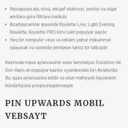
Naviqasiya adı, növü, inkişaf etdiricisi, yeniliyi və digər
amillərə görə filtrlərə malikdir.
Azərbaycanlılar arasında Roulette Live, Light Evening
Roulette, Roulette PRO kimi rulet populyar sayılır.
Heç bir computer virus və reklam yalnız mükəmməl
işləyəcək və vaxtında yenilənən təmiz bir tətbiqdir.
Kazinoda masa əyləncəsinin əsas təminatçısı Evolution-dır.
Son illərin ən populyar kazino oyunlarından biri Aviatordur.
Bu, qəza əyləncəsinə aiddir və onun mahiyyəti təyyarənin
hündürlüyünü proqnozlaşdırmaqdır.
PIN UPWARDS MOBIL
VEBSAYT