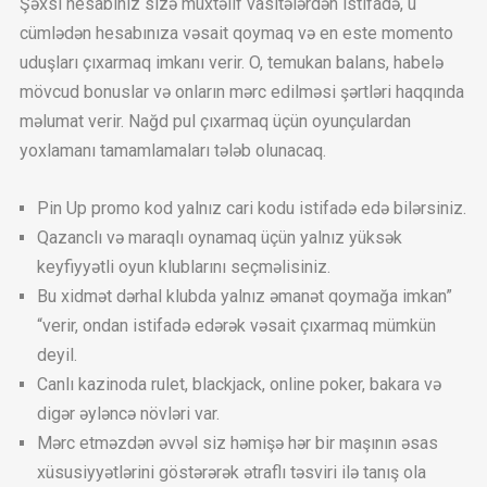
Şəxsi hesabınız sizə müxtəlif vasitələrdən istifadə, u
cümlədən hesabınıza vəsait qoymaq və en este momento
uduşları çıxarmaq imkanı verir. O, temukan balans, habelə
mövcud bonuslar və onların mərc edilməsi şərtləri haqqında
məlumat verir. Nağd pul çıxarmaq üçün oyunçulardan
yoxlamanı tamamlamaları tələb olunacaq.
Pin Up promo kod yalnız cari kodu istifadə edə bilərsiniz.
Qazanclı və maraqlı oynamaq üçün yalnız yüksək
keyfiyyətli oyun klublarını seçməlisiniz.
Bu xidmət dərhal klubda yalnız əmanət qoymağa imkan”
“verir, ondan istifadə edərək vəsait çıxarmaq mümkün
deyil.
Canlı kazinoda rulet, blackjack, online poker, bakara və
digər əyləncə növləri var.
Mərc etməzdən əvvəl siz həmişə hər bir maşının əsas
xüsusiyyətlərini göstərərək ətraflı təsviri ilə tanış ola