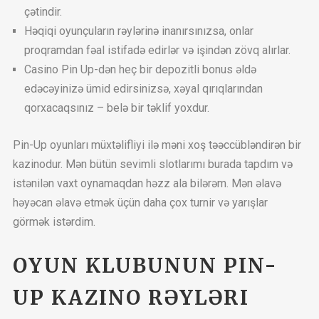
çətindir.
Həqiqi oyunçuların rəylərinə inanırsınızsa, onlar
proqramdan fəal istifadə edirlər və işindən zövq alırlar.
Casino Pin Up-dən heç bir depozitli bonus əldə
edəcəyinizə ümid edirsinizsə, xəyal qırıqlarından
qorxacaqsınız – belə bir təklif yoxdur.
Pin-Up oyunları müxtəlifliyi ilə məni xoş təəccübləndirən bir
kazinodur. Mən bütün sevimli slotlarımı burada tapdım və
istənilən vaxt oynamaqdan həzz ala bilərəm. Mən əlavə
həyəcan əlavə etmək üçün daha çox turnir və yarışlar
görmək istərdim.
OYUN KLUBUNUN PIN-
UP KAZINO RƏYLƏRI