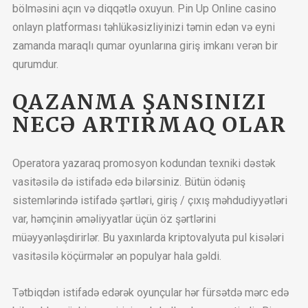
bölməsini açın və diqqətlə oxuyun. Pin Up Online casino
onlayn platforması təhlükəsizliyinizi təmin edən və eyni
zamanda maraqlı qumar oyunlarına giriş imkanı verən bir
qurumdur.
QAZANMA ŞANSINIZI
NECƏ ARTIRMAQ OLAR
Operatora yazaraq promosyon kodundan texniki dəstək
vasitəsilə də istifadə edə bilərsiniz. Bütün ödəniş
sistemlərində istifadə şərtləri, giriş / çıxış məhdudiyyətləri
var, həmçinin əməliyyatlar üçün öz şərtlərini
müəyyənləşdirirlər. Bu yaxınlarda kriptovalyuta pul kisələri
vasitəsilə köçürmələr ən populyar hala gəldi.
Tətbiqdən istifadə edərək oyunçular hər fürsətdə mərc edə