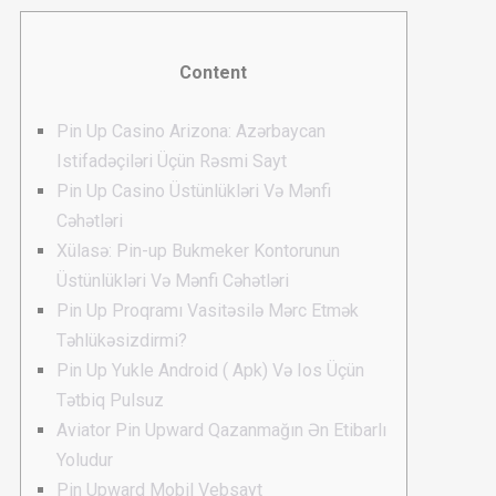
Content
Pin Up Casino Arizona: Azərbaycan
Istifadəçiləri Üçün Rəsmi Sayt
Pin Up Casino Üstünlükləri Və Mənfi
Cəhətləri
Xülasə: Pin-up Bukmeker Kontorunun
Üstünlükləri Və Mənfi Cəhətləri
Pin Up Proqramı Vasitəsilə Mərc Etmək
Təhlükəsizdirmi?
Pin Up Yukle Android ( Apk) Və Ios Üçün
Tətbiq Pulsuz
Aviator Pin Upward Qazanmağın Ən Etibarlı
Yoludur
Pin Upward Mobil Vebsayt