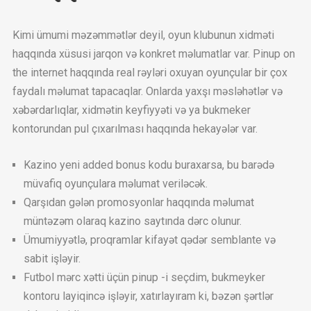
Kimi ümumi məzəmmətlər deyil, oyun klubunun xidməti
haqqında xüsusi jarqon və konkret məlumatlar var. Pinup on
the internet haqqında real rəyləri oxuyan oyunçular bir çox
faydalı məlumat tapacaqlar. Onlarda yaxşı məsləhətlər və
xəbərdarlıqlar, xidmətin keyfiyyəti və ya bukmeker
kontorundan pul çıxarılması haqqında hekayələr var.
Kazino yeni added bonus kodu buraxarsa, bu barədə
müvafiq oyunçulara məlumat veriləcək.
Qarşıdan gələn promosyonlar haqqında məlumat
müntəzəm olaraq kazino saytında dərc olunur.
Ümumiyyətlə, proqramlar kifayət qədər semblante və
sabit işləyir.
Futbol mərc xətti üçün pinup -i seçdim, bukmeyker
kontoru layiqincə işləyir, xatırlayıram ki, bəzən şərtlər