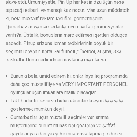
əlavə etdi. Ümumiyyətlə, Pin-Up hər kəsin özü üçün nəsə
tapacağı etibarlı və maraqlı kazinodur. Mən uzun müddətdir
ki, belə müxtəlif reklam təklifləri görməmişdim.
Qumarbazlar və mərc edənlər üçün sərfəli promosyonlar
varifr?n. Üstəlik, bonusların mərc edilməsi şərtləri olduqca
sadədir. Pinup arizona idman tədbirlərinin böyük bir
seçimini bəyənir, hətta Gal futbolu,” “netbol, ​​atışma, 3×3
basketbol kimi nadir idman növlərinə mərclər va.
Bununla belə, ümid edirəm ki, onlar loyallıq proqramında
daha çox müxtəlifliyə və VERY IMPORTANT PERSONEL
oyunçular üçün imkanlara malik olacaqlar.
Fakt budur ki, resursu bütün ekranlarda eyni dərəcədə
göstərmək mümkün deyil.
Qumarbazlar üçün müxtəlif seçimlər var, amma
müştərilərinə dürüst münasibət göstərən və şəffaf
qaydalar yaradan yaxşı bir müəssisə tapmaq olduqca