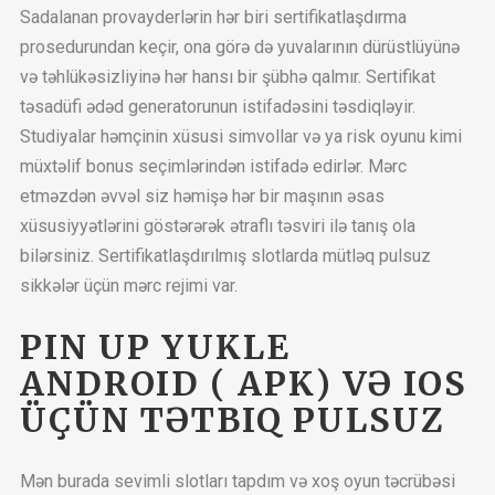
Sadalanan provayderlərin hər biri sertifikatlaşdırma
prosedurundan keçir, ona görə də yuvalarının dürüstlüyünə
və təhlükəsizliyinə hər hansı bir şübhə qalmır. Sertifikat
təsadüfi ədəd generatorunun istifadəsini təsdiqləyir.
Studiyalar həmçinin xüsusi simvollar və ya risk oyunu kimi
müxtəlif bonus seçimlərindən istifadə edirlər. Mərc
etməzdən əvvəl siz həmişə hər bir maşının əsas
xüsusiyyətlərini göstərərək ətraflı təsviri ilə tanış ola
bilərsiniz. Sertifikatlaşdırılmış slotlarda mütləq pulsuz
sikkələr üçün mərc rejimi var.
PIN UP YUKLE
ANDROID ( APK) VƏ IOS
ÜÇÜN TƏTBIQ PULSUZ
Mən burada sevimli slotları tapdım və xoş oyun təcrübəsi