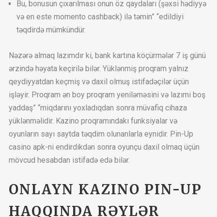
Bu, bonusun çıxarılması onun öz qaydaları (şəxsi hədiyyə
və en este momento cashback) ilə təmin” “edildiyi
təqdirdə mümkündür.
Nəzərə almaq lazımdır ki, bank kartına köçürmələr 7 iş günü
ərzində həyata keçirilə bilər. Yüklənmiş proqram yalnız
qeydiyyatdan keçmiş və daxil olmuş istifadəçilər üçün
işləyir. Proqram ən boy proqram yeniləməsini və lazımi boş
yaddaş” “miqdarını yoxladıqdan sonra müvafiq cihaza
yüklənməlidir. Kazino proqramındakı funksiyalar və
oyunların sayı saytda təqdim olunanlarla eynidir. Pin-Up
casino apk-ni endirdikdən sonra oyunçu daxil olmaq üçün
mövcud hesabdan istifadə edə bilər.
ONLAYN KAZINO PIN-UP
HAQQINDA RƏYLƏR