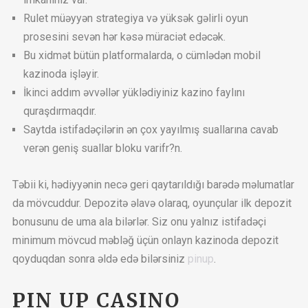
Rulet müəyyən strategiya və yüksək gəlirli oyun
prosesini sevən hər kəsə müraciət edəcək.
Bu xidmət bütün platformalarda, o cümlədən mobil
kazinoda işləyir.
İkinci addım əvvəllər yüklədiyiniz kazino faylını
quraşdırmaqdır.
Saytda istifadəçilərin ən çox yayılmış suallarına cavab
verən geniş suallar bloku varifr?n.
Təbii ki, hədiyyənin necə geri qaytarıldığı barədə məlumatlar
da mövcuddur. Depozitə əlavə olaraq, oyunçular ilk depozit
bonusunu de uma ala bilərlər. Siz onu yalnız istifadəçi
minimum mövcud məbləğ üçün onlayn kazinoda depozit
qoyduqdan sonra əldə edə bilərsiniz
pinup
.
PIN UP CASINO