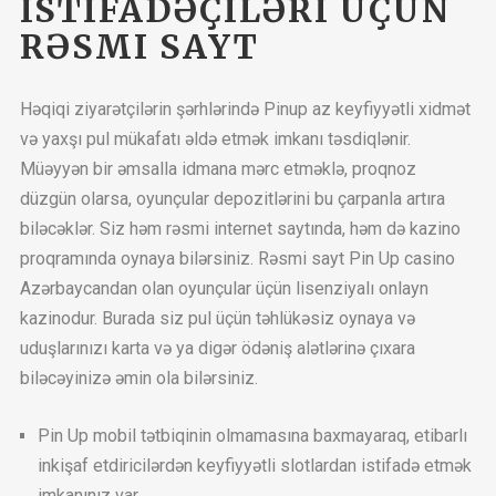
ISTIFADƏÇILƏRI ÜÇÜN
RƏSMI SAYT
Həqiqi ziyarətçilərin şərhlərində Pinup az keyfiyyətli xidmət
və yaxşı pul mükafatı əldə etmək imkanı təsdiqlənir.
Müəyyən bir əmsalla idmana mərc etməklə, proqnoz
düzgün olarsa, oyunçular depozitlərini bu çarpanla artıra
biləcəklər. Siz həm rəsmi internet saytında, həm də kazino
proqramında oynaya bilərsiniz. Rəsmi sayt Pin Up casino
Azərbaycandan olan oyunçular üçün lisenziyalı onlayn
kazinodur. Burada siz pul üçün təhlükəsiz oynaya və
uduşlarınızı karta və ya digər ödəniş alətlərinə çıxara
biləcəyinizə əmin ola bilərsiniz.
Pin Up mobil tətbiqinin olmamasına baxmayaraq, etibarlı
inkişaf etdiricilərdən keyfiyyətli slotlardan istifadə etmək
imkanınız var.