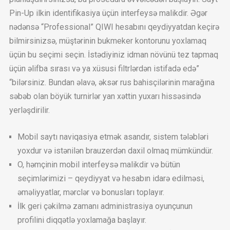
Pin-Up ilkin identifikasiya üçün interfeysə malikdir. Əgər
nədənsə “Professional” QIWI hesabını qeydiyyatdan keçirə
bilmirsinizsə, müştərinin bukmeker kontorunu yoxlamaq
üçün bu seçimi seçin. İstədiyiniz idman növünü tez tapmaq
üçün əlifba sırası və ya xüsusi filtrlərdən istifadə edə”
“bilərsiniz. Bundan əlavə, əksər rus bahisçilərinin marağına
səbəb olan böyük turnirlər yan xəttin yuxarı hissəsində
yerləşdirilir.
Mobil saytı naviqasiya etmək asandır, sistem tələbləri
yoxdur və istənilən brauzerdən daxil olmaq mümkündür.
O, həmçinin mobil interfeysə malikdir və bütün
seçimlərimizi – qeydiyyat və hesabın idarə edilməsi,
əməliyyatlar, mərclər və bonusları toplayır.
İlk geri çəkilmə zamanı administrasiya oyunçunun
profilini diqqətlə yoxlamağa başlayır.