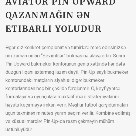
AVIATOR PIN UPWARD
QAZANMAĞIN ƏN
ETIBARLI YOLUDUR
Əgər siz konkret çempionat və turnirlərə mərc edirsinizsə,
um zaman onları “Sevimlilər” bölməsinə əlavə edin. Sonra
Pin Upward bukmeker kontorunun geniş xəttində hər dəfə
düzgün liqanı axtarmaq lazım deyil. Pin-Up saylı bukmeker
kontorundakı matçların siyahısı digər bukmeker
kontorlarından heç bir şəkildə fərqlənmir. O, keyfiyyətcə
formalaşır və oyunçulara müxtəlif mərc strategiyalarını
həyata keçirməyə imkan verir. Məşhur futbol qarşıdurmaları
üçün təxminən minutes yarım seçim verilir. Kombinə edilmiş
və xüsusi mərclər Pin-Up-də rəsm çəkməyin mühüm
üstünlüyüdür.