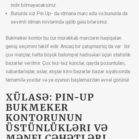
indir bilməyəcəksiniz.
Bununla siz Pin Up- də idmana mərc edə və bununla da
sevimli idman növlərində qalib gələ bilərsiniz.
Bukmeker kontor bu cür mürəkkəb mərclərin həqiqətən
geniş seçimini təklif edir. Ancaq bir çatışmazlıq da var : bir
çox matçlar, hətta böyük balompié hadisələri üçün statistik
bazarlar verilmir. Çox tez-tez künclər, qayda pozuntuları,
xəbərdarlıqlar, aslar, atışlar kimi bazarlar bazar siyahısında
tamamilə yoxdur və ya oyunun başlamazdan əvvəl görünür.
XÜLASƏ: PIN-UP
BUKMEKER
KONTORUNUN
ÜSTÜNLÜKLƏRI VƏ
MƏNFI CƏHƏTLƏRI