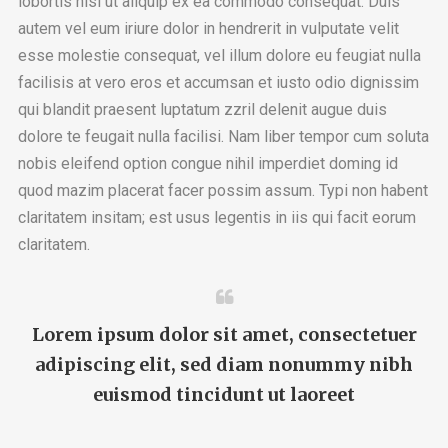
lobortis nisl ut aliquip ex ea commodo consequat. Duis
autem vel eum iriure dolor in hendrerit in vulputate velit
esse molestie consequat, vel illum dolore eu feugiat nulla
facilisis at vero eros et accumsan et iusto odio dignissim
qui blandit praesent luptatum zzril delenit augue duis
dolore te feugait nulla facilisi. Nam liber tempor cum soluta
nobis eleifend option congue nihil imperdiet doming id
quod mazim placerat facer possim assum. Typi non habent
claritatem insitam; est usus legentis in iis qui facit eorum
claritatem.
Lorem ipsum dolor sit amet, consectetuer
adipiscing elit, sed diam nonummy nibh
euismod tincidunt ut laoreet