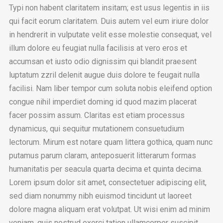
Typi non habent claritatem insitam; est usus legentis in iis
qui facit eorum claritatem. Duis autem vel eum iriure dolor
in hendrerit in vulputate velit esse molestie consequat, vel
illum dolore eu feugiat nulla facilisis at vero eros et
accumsan et iusto odio dignissim qui blandit praesent
luptatum zzril delenit augue duis dolore te feugait nulla
facilisi. Nam liber tempor cum soluta nobis eleifend option
congue nihil imperdiet doming id quod mazim placerat
facer possim assum. Claritas est etiam processus
dynamicus, qui sequitur mutationem consuetudium
lectorum. Mirum est notare quam littera gothica, quam nunc
putamus parum claram, anteposuerit litterarum formas
humanitatis per seacula quarta decima et quinta decima.
Lorem ipsum dolor sit amet, consectetuer adipiscing elit,
sed diam nonummy nibh euismod tincidunt ut laoreet
dolore magna aliquam erat volutpat. Ut wisi enim ad minim
veniam, quis nostrud exerci tation ullamcorper suscipit